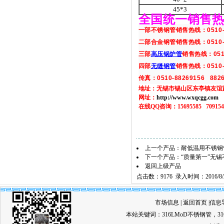
45*3
全国统一销售
一部不锈钢管销售热线：
0510
二部合金钢管销售热线：
0510
三部
高压锅炉管
销售热线：
05
四部
无缝钢管
销售热线：
0510
传真：
0510-88269156
882
地址：无锡市锡山区东亭镇友谊
网址：
http://www.wxqcgg.com
在线
QQ
咨询：
15695585
709154
上一个产品：
耐低温用不锈钢
下一个产品：
“质量第一”无锡
返回上级产品
点击数：9176 录入时间：2016/8/
市场信息
|
返回首页
|
信息
本站关键词：
316LMoD不锈钢管
，
3