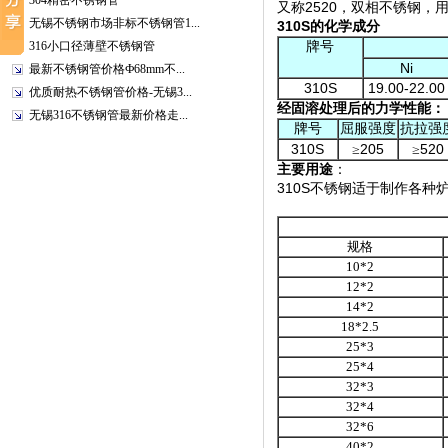
304精密不锈钢管
2520
又称
，
双相不锈钢，
无锡不锈钢市场非标不锈钢管1...
310S
的化学成分
316小口径薄壁不锈钢管
牌号
Ni
最新不锈钢管价格Ф68mm不...
310S
19.00-22.00
优质耐热不锈钢管价格-无锡3...
经固溶处理后的力学性能：
无锡316不锈钢管最新价格走...
牌号
屈服强度
抗拉强
310S
205
520
≥
≥
主要用途
：
310S
不锈钢适于制作各种
规格
10*2
12*2
14*2
18*2.5
25*3
25*4
32*3
32*4
32*6
40*2