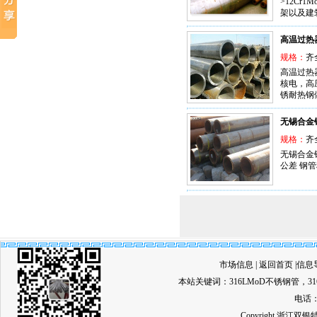
>12C
架以及建
高温过热
规格：
齐
高温过热
核电，高
锈耐热钢
无锡合金
规格：
齐
无锡合金钢
公差 钢管种
市场信息
|
返回首页
|
信息
本站关键词：
316LMoD不锈钢管
，
3
电话：0
Copyright 浙