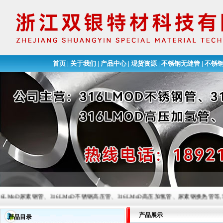
首页
|
关于我们
|
产品中心
|
现货资源
|
不锈钢无缝管
|
不锈
素钢管、316LMoD不锈钢高压管、316LMoD高压加氢管、尿素钢换热管等,常备材质：201、
产品展示
产品目录