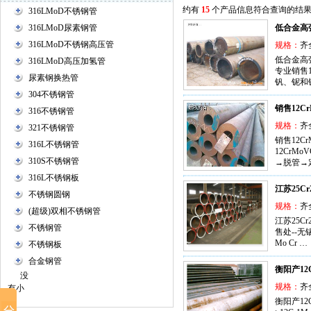
约有
15
个产品信息符合查询的结
316LMoD不锈钢管
316LMoD尿素钢管
低合金高
316LMoD不锈钢高压管
规格：
齐
低合金高强
316LMoD高压加氢管
专业销售1
尿素钢换热管
钒、铌和
304不锈钢管
销售12C
316不锈钢管
规格：
齐
321不锈钢管
销售12Cr
316L不锈钢管
12Cr
310S不锈钢管
→脱管→
316L不锈钢板
江苏25C
不锈钢圆钢
规格：
齐
(超级)双相不锈钢管
江苏25C
不锈钢管
售处--无锡启
Mo Cr …
不锈钢板
合金钢管
衡阳产12
没
规格：
齐
有小
类
衡阳产12C